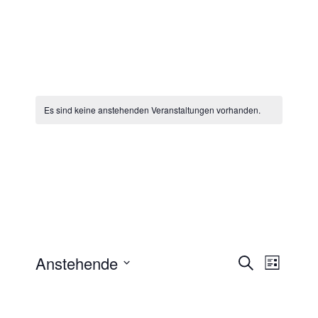
Es sind keine anstehenden Veranstaltungen vorhanden.
Anstehende
Vera
Verans
Suche
Liste
Datum
Ansi
Suche
wählen.