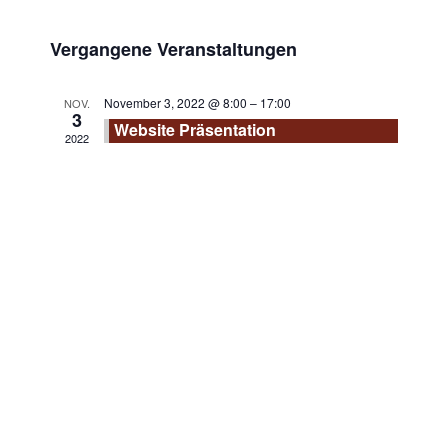
Navi
und
Vergangene Veranstaltungen
Ansich
November 3, 2022 @ 8:00
–
17:00
NOV.
3
Navig
Website Präsentation
2022